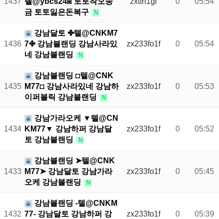
1437
텔@ybcs24◙ 토토착오송
zxtfn1gl
0
05:54
금 토토잃은돈복구
N
강남달토 ✤텔@CNKM7
1436
7✤ 강남블랜딩 강남사라있
zx233fo1f
0
05:54
네 강남블랜딩
N
강남블랜딩 ◘텔@CNK
1435
M77◘ 강남사라있네 강남하
zx233fo1f
0
05:53
이퍼블릭 강남블랜딩
N
강남가라오케 ▼텔@CN
1434
KM77▼ 강남하퍼 강남달
zx233fo1f
0
05:52
토 강남블랜딩
N
강남블랜딩 ➤텔@CNK
1433
M77➤ 강남달토 강남가라
zx233fo1f
0
05:45
오케 강남블랜딩
N
강남블랜딩 -텔@CNKM
1432
77- 강남달토 강남하퍼 강
zx233fo1f
0
05:39