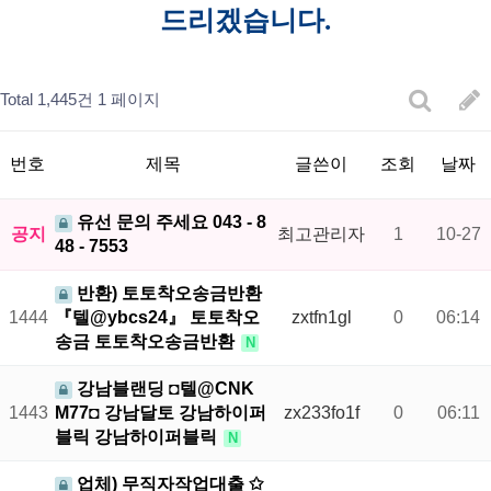
드리겠습니다.
Total 1,445건
1 페이지
번호
제목
글쓴이
조회
날짜
유선 문의 주세요 043 - 8
공지
최고관리자
1
10-27
48 - 7553
반환) 토토착오송금반환
1444
『텔@ybcs24』 토토착오
zxtfn1gl
0
06:14
송금 토토착오송금반환
N
강남블랜딩 ◘텔@CNK
1443
M77◘ 강남달토 강남하이퍼
zx233fo1f
0
06:11
블릭 강남하이퍼블릭
N
업체) 무직자작업대출 ✩