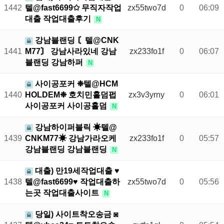
1442
텔@fast6699✩ 무직자작업
zx55two7d
0
06:09
대출 작업대출후기
N
강남블랜딩 〘텔@CNK
1441
M77〙 강남사라있네 강남
zx233fo1f
0
06:07
블랜딩 강남하퍼
N
사이공포커 ❉텔@HCM
1440
HOLDEM❉ 호치민홀덤펍
zx3v3yrny
0
06:01
사이공포커 사이공홀덤
N
강남하이퍼블릭 ☀텔@
1439
CNKM77☀ 강남가라오케
zx233fo1f
0
05:57
강남블랜딩 강남블랜딩
N
대출) 만19세작업대출 ♥
1438
텔@fast6699♥ 작업대출하
zx55two7d
0
05:56
는곳 작업대출사이트
N
당일) 사이트착오송금 ◙